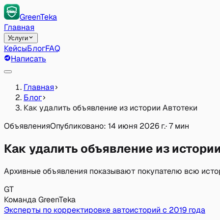
GreenTeka
Главная
Услуги
Кейсы
Блог
FAQ
Написать
Главная
Блог
Как удалить объявление из истории Автотеки
Объявления
Опубликовано:
14 июня 2026 г.
·
7 мин
Как удалить объявление из истори
Архивные объявления показывают покупателю всю истор
GT
Команда GreenTeka
Эксперты по корректировке автоисторий с 2019 года