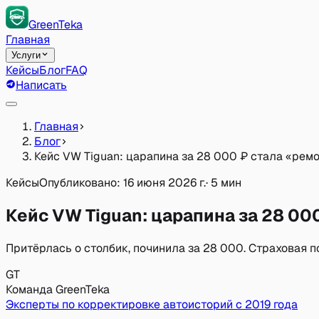
GreenTeka
Главная
Услуги
Кейсы
Блог
FAQ
Написать
Главная
Блог
Кейс VW Tiguan: царапина за 28 000 ₽ стала «рем
Кейсы
Опубликовано:
16 июня 2026 г.
·
5 мин
Кейс VW Tiguan: царапина за 28 00
Притёрлась о столбик, починила за 28 000. Страховая 
GT
Команда GreenTeka
Эксперты по корректировке автоисторий с 2019 года