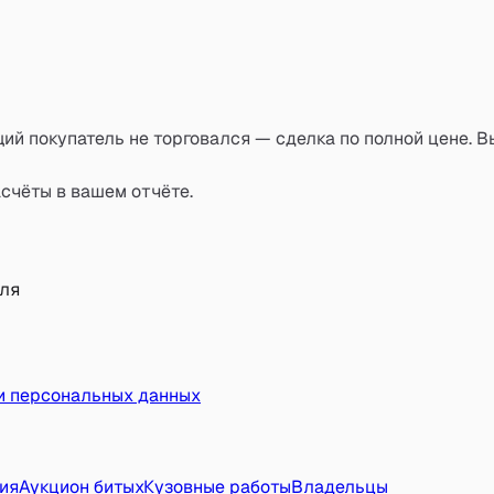
ий покупатель не торговался — сделка по полной цене. В
счёты в вашем отчёте.
иля
и персональных данных
ия
Аукцион битых
Кузовные работы
Владельцы