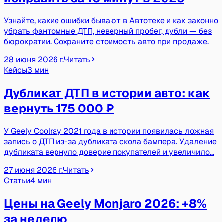
Узнайте, какие ошибки бывают в Автотеке и как законно
убрать фантомные ДТП, неверный пробег, дубли — без
бюрократии. Сохраните стоимость авто при продаже.
28 июня 2026 г.
Читать
Кейсы
3 мин
Дубликат ДТП в истории авто: как
вернуть 175 000 ₽
У Geely Coolray 2021 года в истории появилась ложная
запись о ДТП из-за дубликата скола бампера. Удаление
дубликата вернуло доверие покупателей и увеличило…
27 июня 2026 г.
Читать
Статьи
4 мин
Цены на Geely Monjaro 2026: +8%
за неделю