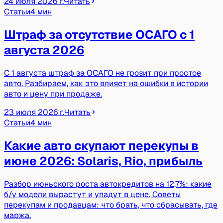
24 июля 2026 г.
Читать
Статьи
4 мин
Штраф за отсутствие ОСАГО с 1
августа 2026
С 1 августа штраф за ОСАГО не грозит при простое
авто. Разбираем, как это влияет на ошибки в истории
авто и цену при продаже.
23 июля 2026 г.
Читать
Статьи
4 мин
Какие авто скупают перекупы в
июне 2026: Solaris, Rio, прибыль
Разбор июньского роста автокредитов на 12,7%: какие
б/у модели вырастут и упадут в цене. Советы
перекупам и продавцам: что брать, что сбрасывать, где
маржа.