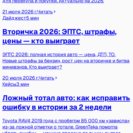
для перекупа и покупки. Актуально на 2026.
21 июля 2026 г.
Читать
Дайджест
5 мин
Вторичка 2026: ЭПТС, штрафы,
цены — кто выиграет
ЭПТС 2026: полная история авто — цена, ДТП, ТО.
Новые штрафы за бензин, рост цен на вторичке и битва
минивэнов. Кто выиграет?
20 июля 2026 г.
Читать
Кейсы
3 мин
Ложный тотал авто: как исправить
ошибку в истории за 2 недели
Toyota RAV4 2019 года с пробегом 85 000 км «зависла»
из-за ложной отметки о тотале. GreenTeka помогла