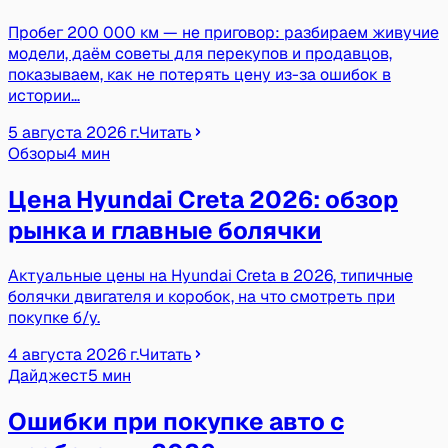
Пробег 200 000 км — не приговор: разбираем живучие
модели, даём советы для перекупов и продавцов,
показываем, как не потерять цену из-за ошибок в
истории…
5 августа 2026 г.
Читать
Обзоры
4 мин
Цена Hyundai Creta 2026: обзор
рынка и главные болячки
Актуальные цены на Hyundai Creta в 2026, типичные
болячки двигателя и коробок, на что смотреть при
покупке б/у.
4 августа 2026 г.
Читать
Дайджест
5 мин
Ошибки при покупке авто с