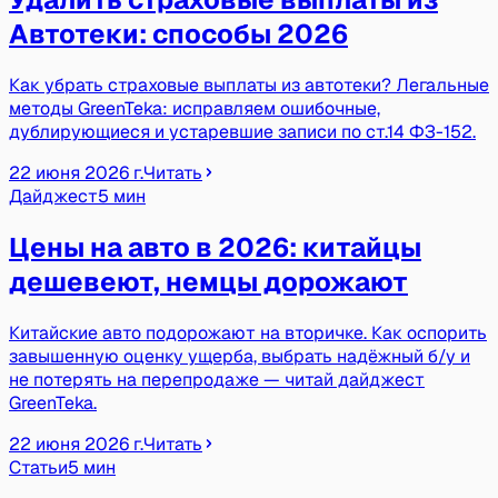
Автотеки: способы 2026
Как убрать страховые выплаты из автотеки? Легальные
методы GreenTeka: исправляем ошибочные,
дублирующиеся и устаревшие записи по ст.14 ФЗ-152.
22 июня 2026 г.
Читать
Дайджест
5 мин
Цены на авто в 2026: китайцы
дешевеют, немцы дорожают
Китайские авто подорожают на вторичке. Как оспорить
завышенную оценку ущерба, выбрать надёжный б/у и
не потерять на перепродаже — читай дайджест
GreenTeka.
22 июня 2026 г.
Читать
Статьи
5 мин