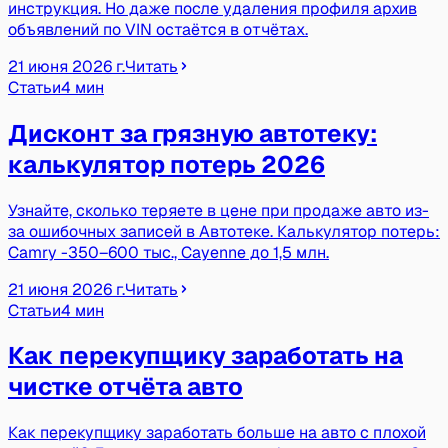
инструкция. Но даже после удаления профиля архив
объявлений по VIN остаётся в отчётах.
21 июня 2026 г.
Читать
Статьи
4 мин
Дисконт за грязную автотеку:
калькулятор потерь 2026
Узнайте, сколько теряете в цене при продаже авто из-
за ошибочных записей в Автотеке. Калькулятор потерь:
Camry -350–600 тыс., Cayenne до 1,5 млн.
21 июня 2026 г.
Читать
Статьи
4 мин
Как перекупщику заработать на
чистке отчёта авто
Как перекупщику заработать больше на авто с плохой