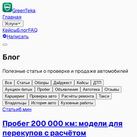
GreenTeka
Главная
Услуги
Кейсы
Блог
FAQ
Написать
Блог
Полезные статьи о проверке и продаже автомобилей
Все
Статьи
Обзоры
Дайджест
Кейсы
ДТП
Аукцион битых
Пробег
Объявления
Автотека
Отзывы
Каршеринг
Проверка авто
Расчёты ремонта
Такси
Владельцы
История авто
Кузовные работы
Статьи
6 мин
Пробег 200 000 км: модели для
перекупов с расчётом